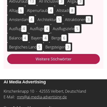
Aktivurlaub
13
All Inclusive
3
Allgäu
3
Alltag
6
Alpenurlaub
4
Altstadt
8
Amsterdam
4
Architektur
5
Attraktionen
3
Ausflug
4
Ausflüge
4
Ausflugsziele
5
Balance
4
Bayern
4
Berge
6
Bergisches Land
5
Bergsteigen
3
Weitere Stichwörter
AI Media Advertising
Kirschenknapp 10 - 42555 Velbert, Deutschland
E-Mail:
mm@ai-media-advertising.de