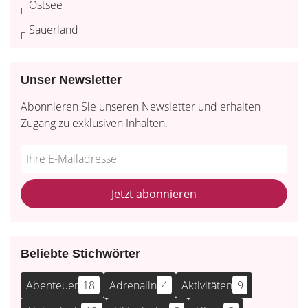
Ostsee
Sauerland
Unser Newsletter
Abonnieren Sie unseren Newsletter und erhalten
Zugang zu exklusiven Inhalten.
Do
*Ihre
not
E-
fill
Mailadresse:
Jetzt abonnieren
this
field
Beliebte Stichwörter
Abenteuer
18
Adrenalin
4
Aktivitäten
9