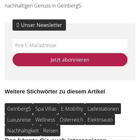
nachhaltigen Genuss in Geinberg5.
Unser Newsletter
Do
*Ihre
not
E-
fill
Mailadresse:
Jetzt abonnieren
this
field
Weitere Stichwörter zu diesem Artikel
Geinberg5
Spa Villas
E-Mobility
Ladestationen
Luxusreise
Wellness
Österreich
Elektroauto
Nachhaltigkeit
Reisen