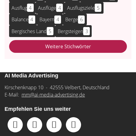
Ausflug
4
Ausflüge
4
Ausflugsziele
5
Balance
4
Bayern
4
Berge
6
Bergisches Land
5
Bergsteigen
3
Weitere Stichwörter
AI Media Advertising
Kirschenknapp 10 - 42555 Velbert, Deutschland
E-Mail:
mm@ai-media-advertising.de
Empfehlen Sie uns weiter