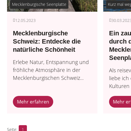
Mecklenburgische Seenplatte
Kurz mal we
12.05.2023
30.03.202
Mecklenburgische
Ein zau
Schweiz: Entdecke die
durch 
natürliche Schönheit
Meckle
Seenpl
Erlebe Natur, Entspannung und
fröhliche Atmosphäre in der
Als reise
Mecklenburgischen Schweiz...
liebe ich
Kulturen 
Mehr erfahren
Mehr er
1