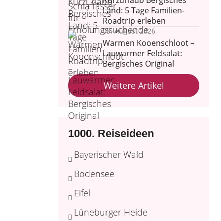
Kurzurlaub Bergisches
Land: 5 Tage Familien-
Roadtrip erleben
05. August 2026
Warmen Kooenschloot –
Lauwarmer Feldsalat:
Bergisches Original
Weitere Artikel
1000. Reiseideen
Bayerischer Wald
Bodensee
Eifel
Lüneburger Heide