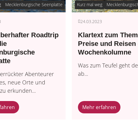
g
Mecklenburgische Seenplatte
Kurz mal weg
Mecklenburgisc
3
24.03.2023
berhafter Roadtrip
Klartext zum The
die
Preise und Reisen 
nburgische
Wochenkolumne
atte
Was zum Teufel geht de
ab...
verrückter Abenteurer
 es, neue Orte und
zu erkunden...
fahren
Mehr erfahren