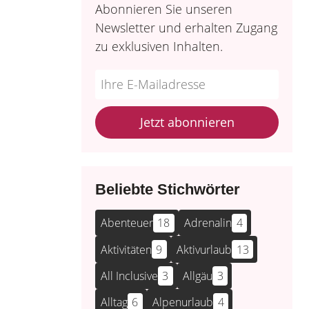
Abonnieren Sie unseren
Newsletter und erhalten Zugang
zu exklusiven Inhalten.
Do
*Ihre
not
E-
fill
Mailadresse:
Jetzt abonnieren
this
field
Beliebte Stichwörter
Abenteuer
18
Adrenalin
4
Aktivitäten
9
Aktivurlaub
13
All Inclusive
3
Allgäu
3
Alltag
6
Alpenurlaub
4