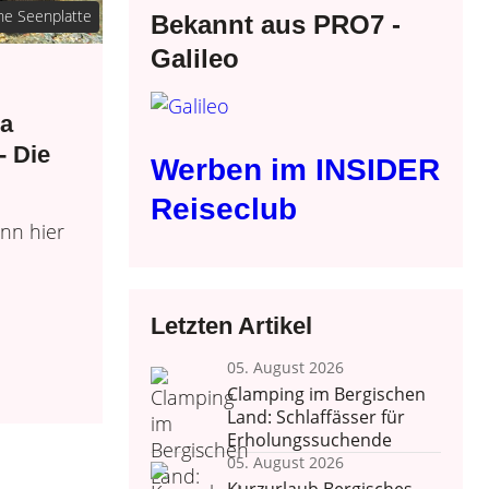
he Seenplatte
Bekannt aus PRO7 -
Galileo
ma
- Die
Werben im INSIDER
Reiseclub
nn hier
Letzten Artikel
05. August 2026
Clamping im Bergischen
Land: Schlaffässer für
Erholungssuchende
05. August 2026