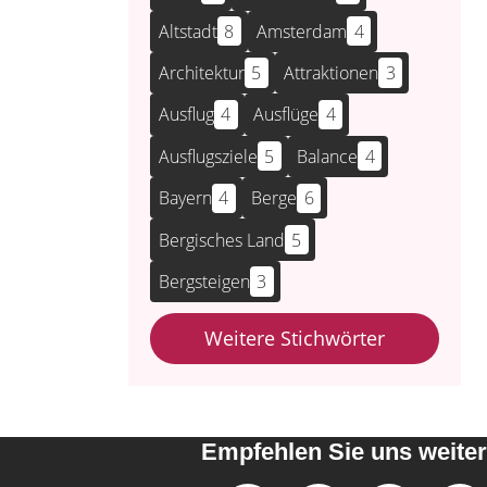
Altstadt
8
Amsterdam
4
Architektur
5
Attraktionen
3
Ausflug
4
Ausflüge
4
Ausflugsziele
5
Balance
4
Bayern
4
Berge
6
Bergisches Land
5
Bergsteigen
3
Weitere Stichwörter
Empfehlen Sie uns weiter