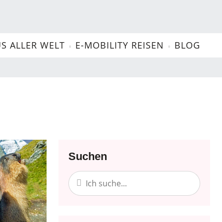
US ALLER WELT
E-MOBILITY REISEN
BLOG
Essen und Trinken
Familienurlaub
Suchen
Last Minute
Osten