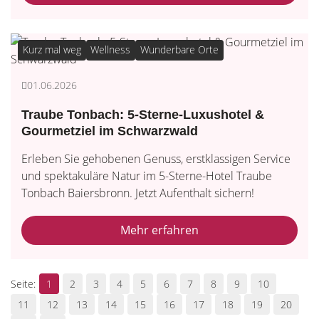
Kurz mal weg
Wellness
Wunderbare Orte
01.06.2026
Traube Tonbach: 5-Sterne-Luxushotel &
Gourmetziel im Schwarzwald
Erleben Sie gehobenen Genuss, erstklassigen Service
und spektakuläre Natur im 5-Sterne-Hotel Traube
Tonbach Baiersbronn. Jetzt Aufenthalt sichern!
Mehr erfahren
1
2
3
4
5
6
7
8
9
10
11
12
13
14
15
16
17
18
19
20