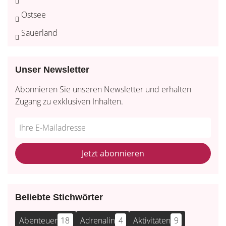
Ostsee
Sauerland
Unser Newsletter
Abonnieren Sie unseren Newsletter und erhalten
Zugang zu exklusiven Inhalten.
Do
*Ihre
not
E-
fill
Mailadresse:
Jetzt abonnieren
this
field
Beliebte Stichwörter
Abenteuer
18
Adrenalin
4
Aktivitäten
9