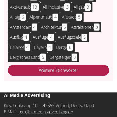
Aktivurlaub
13
All Inclusive
3
Allgäu
3
Alltag
6
Alpenurlaub
4
Altstadt
8
Amsterdam
4
Architektur
5
Attraktionen
3
Ausflug
4
Ausflüge
4
Ausflugsziele
5
Balance
4
Bayern
4
Berge
6
Bergisches Land
5
Bergsteigen
3
Weitere Stichwörter
AI Media Advertising
Kirschenknapp 10 - 42555 Velbert, Deutschland
E-Mail:
mm@ai-media-advertising.de