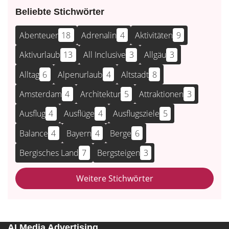
Beliebte Stichwörter
Abenteuer
18
Adrenalin
4
Aktivitäten
9
Aktivurlaub
13
All Inclusive
3
Allgäu
3
Alltag
6
Alpenurlaub
4
Altstadt
8
Amsterdam
4
Architektur
5
Attraktionen
3
Ausflug
4
Ausflüge
4
Ausflugsziele
5
Balance
4
Bayern
4
Berge
6
Bergisches Land
7
Bergsteigen
3
Weitere Stichwörter
AI Media Advertising