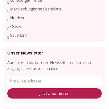
Lüneburger Heide
Mecklenburgische Seenplatte
Nordsee
Ostsee
Sauerland
Unser Newsletter
Abonnieren Sie unseren Newsletter und erhalten
Zugang zu exklusiven Inhalten.
Do
*Ihre
not
E-
fill
Mailadresse:
Jetzt abonnieren
this
field