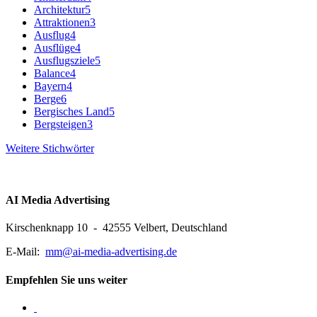
Architektur
5
Attraktionen
3
Ausflug
4
Ausflüge
4
Ausflugsziele
5
Balance
4
Bayern
4
Berge
6
Bergisches Land
5
Bergsteigen
3
Weitere Stichwörter
AI Media Advertising
Kirschenknapp 10 - 42555 Velbert, Deutschland
E-Mail:
mm@ai-media-advertising.de
Empfehlen Sie uns weiter