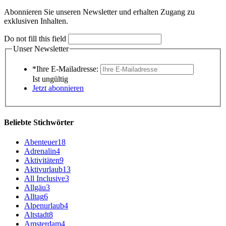
Abonnieren Sie unseren Newsletter und erhalten Zugang zu
exklusiven Inhalten.
Do not fill this field
Unser Newsletter
*Ihre E-Mailadresse:
Ist ungültig
Jetzt abonnieren
Beliebte Stichwörter
Abenteuer
18
Adrenalin
4
Aktivitäten
9
Aktivurlaub
13
All Inclusive
3
Allgäu
3
Alltag
6
Alpenurlaub
4
Altstadt
8
Amsterdam
4