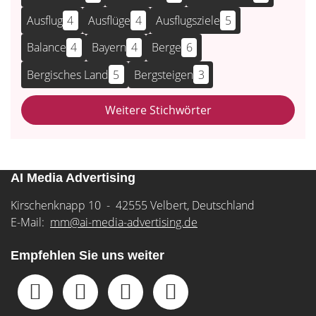
Ausflug
4
Ausflüge
4
Ausflugsziele
5
Balance
4
Bayern
4
Berge
6
Bergisches Land
5
Bergsteigen
3
Weitere Stichwörter
AI Media Advertising
Kirschenknapp 10 - 42555 Velbert, Deutschland
E-Mail:
mm@ai-media-advertising.de
Empfehlen Sie uns weiter