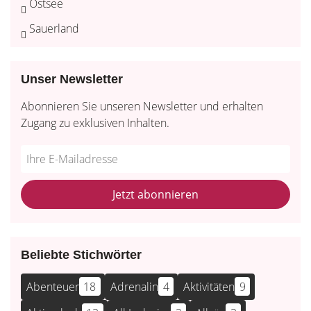
Ostsee
Sauerland
Unser Newsletter
Abonnieren Sie unseren Newsletter und erhalten
Zugang zu exklusiven Inhalten.
Do
*Ihre
not
E-
fill
Mailadresse:
Jetzt abonnieren
this
field
Beliebte Stichwörter
Abenteuer
18
Adrenalin
4
Aktivitäten
9