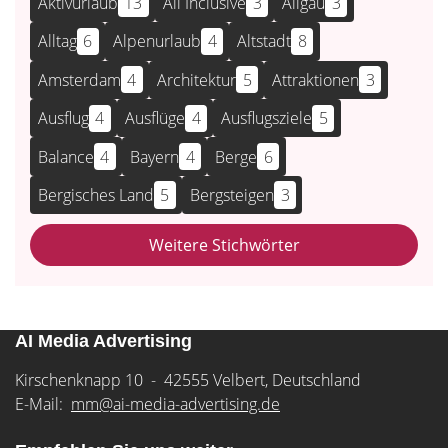
Aktivurlaub
13
All Inclusive
3
Allgäu
3
Alltag
6
Alpenurlaub
4
Altstadt
8
Amsterdam
4
Architektur
5
Attraktionen
3
Ausflug
4
Ausflüge
4
Ausflugsziele
5
Balance
4
Bayern
4
Berge
6
Bergisches Land
5
Bergsteigen
3
Weitere Stichwörter
AI Media Advertising
Kirschenknapp 10 - 42555 Velbert, Deutschland
E-Mail:
mm@ai-media-advertising.de