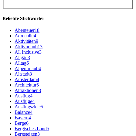
Beliebte Stichwörter
Abenteuer
18
Adrenalin
4
Aktivitäten
9
Aktivurlaub
13
All Inclusive
3
Allgäu
3
Alltag
6
Alpenurlaub
4
Altstadt
8
Amsterdam
4
Architektur
5
Attraktionen
3
Ausflug
4
Ausflüge
4
Ausflugsziele
5
Balance
4
Bayern
4
Berge
6
Bergisches Land
5
Bergsteigen
3