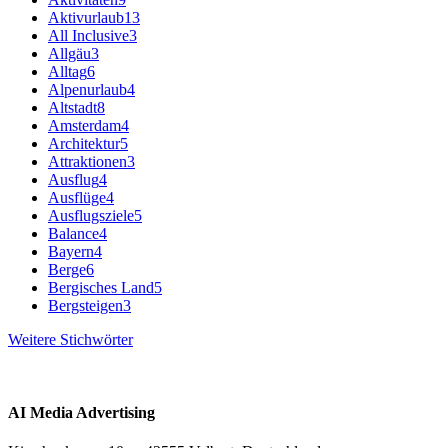
Aktivurlaub
13
All Inclusive
3
Allgäu
3
Alltag
6
Alpenurlaub
4
Altstadt
8
Amsterdam
4
Architektur
5
Attraktionen
3
Ausflug
4
Ausflüge
4
Ausflugsziele
5
Balance
4
Bayern
4
Berge
6
Bergisches Land
5
Bergsteigen
3
Weitere Stichwörter
AI Media Advertising