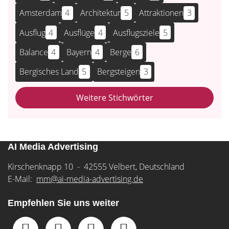
Amsterdam
4
Architektur
5
Attraktionen
3
Ausflug
4
Ausflüge
4
Ausflugsziele
5
Balance
4
Bayern
4
Berge
6
Bergisches Land
5
Bergsteigen
3
Weitere Stichwörter
AI Media Advertising
Kirschenknapp 10 - 42555 Velbert, Deutschland
E-Mail:
mm@ai-media-advertising.de
Empfehlen Sie uns weiter