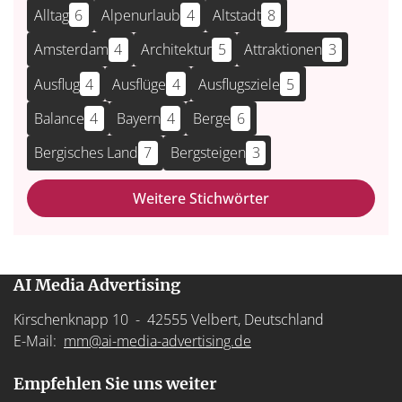
Alltag
6
Alpenurlaub
4
Altstadt
8
Amsterdam
4
Architektur
5
Attraktionen
3
Ausflug
4
Ausflüge
4
Ausflugsziele
5
Balance
4
Bayern
4
Berge
6
Bergisches Land
7
Bergsteigen
3
Weitere Stichwörter
AI Media Advertising
Kirschenknapp 10 - 42555 Velbert, Deutschland
E-Mail:
mm@ai-media-advertising.de
Empfehlen Sie uns weiter