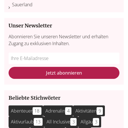
Sauerland
Unser Newsletter
Abonnieren Sie unseren Newsletter und erhalten
Zugang zu exklusiven Inhalten.
Do
*Ihre
not
E-
fill
Mailadresse:
Jetzt abonnieren
this
field
Beliebte Stichwörter
Abenteuer
18
Adrenalin
4
Aktivitäten
9
Aktivurlaub
13
All Inclusive
3
Allgäu
3