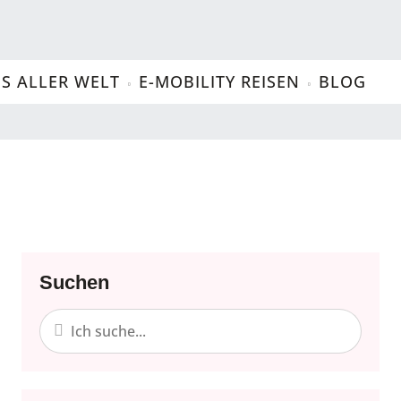
US ALLER WELT
E-MOBILITY REISEN
BLOG
Essen und Trinken
Last Minute
Suchen
Familienurlaub
Osten