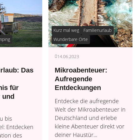
Kurz mal weg
Familienurlaub
mping
Wunderbare Orte
14.06.2023
rlaub: Das
Mikroabenteuer:
Aufregende
is für
Entdeckungen
r und
Entdecke die aufregende
Welt der Mikroabenteuer in
Deutschland und erlebe
u bis
kleine Abenteuer direkt vor
l: Entdecken
deiner Haustür...
ation des