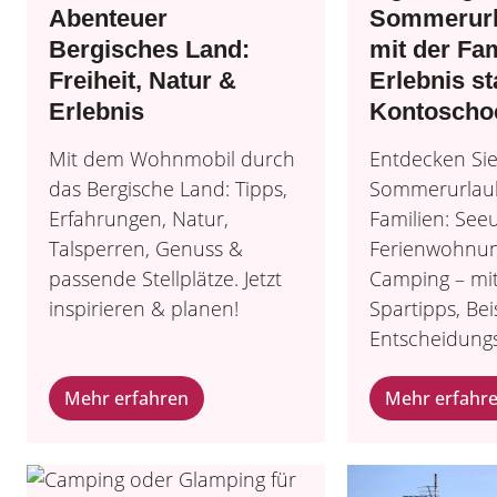
Abenteuer
Sommerurl
Bergisches Land:
mit der Fam
Freiheit, Natur &
Erlebnis st
Erlebnis
Kontoscho
Mit dem Wohnmobil durch
Entdecken Sie
das Bergische Land: Tipps,
Sommerurlaub
Erfahrungen, Natur,
Familien: See
Talsperren, Genuss &
Ferienwohnun
passende Stellplätze. Jetzt
Camping – mi
inspirieren & planen!
Spartipps, Bei
Entscheidungs
Mehr erfahren
Mehr erfahr