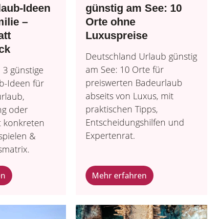
aub-Ideen
günstig am See: 10
ilie –
Orte ohne
att
Luxuspreise
ck
Deutschland Urlaub günstig
am See: 10 Orte für
 3 günstige
preiswerten Badeurlaub
-Ideen für
abseits von Luxus, mit
urlaub,
praktischen Tipps,
g oder
Entscheidungshilfen und
t konkreten
Expertenrat.
spielen &
matrix.
en
Mehr erfahren