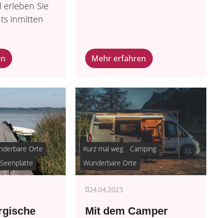
 erleben Sie
s inmitten
en
Mehr erfahren
derbare Orte
Kurz mal weg
Camping
Seenplatte
Wunderbare Orte
24.04.2023
rgische
Mit dem Camper