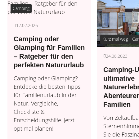
Camping
17.02.2026
Camping oder
Kurz mal weg
Ca
Glamping für Familien
– Ratgeber für den
24.08.2023
perfekten Natururlaub
Camping-U
ultimative
Camping oder Glamping?
Entdecke die besten Tipps
Naturerlebn
für Familienurlaub in der
Abenteure
Natur. Vergleiche,
Familien
Checkliste &
Von Zeltaufba
Entscheidungshilfe. Jetzt
Sternenhimme
optimal planen!
Sie die Faszin