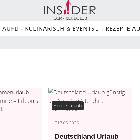
 AUF
KULINARISCH & EVENTS
REZEPTE A
Camping
Musicals
Wellness
Norden
Familienurlaub
13.05.2026
Deutschland Urlaub