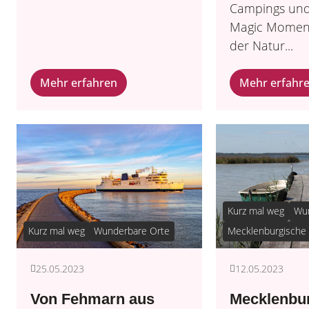
Campings und
Magic Moment
der Natur...
Mehr erfahren
Mehr erfahr
Kurz mal weg
Wun
Kurz mal weg
Wunderbare Orte
Mecklenburgische 
25.05.2023
12.05.2023
Von Fehmarn aus
Mecklenbu