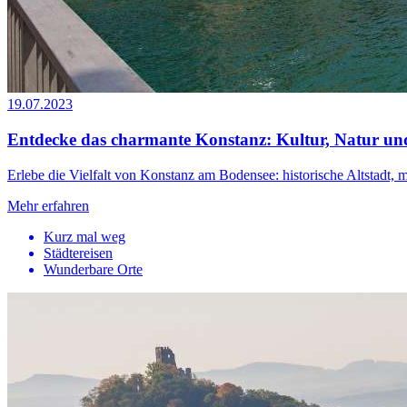
19.07.2023
Entdecke das charmante Konstanz: Kultur, Natur u
Erlebe die Vielfalt von Konstanz am Bodensee: historische Altstadt, 
Mehr erfahren
Kurz mal weg
Städtereisen
Wunderbare Orte