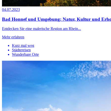
04.07.2023
Bad Honnef und Umgebung: Natur, Kultur und Erho
Entdecken Sie eine malerische Region am Rhein...
Mehr erfahren
Kurz mal weg
Städtereisen
Wunderbare Orte