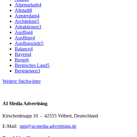
Alpenurlaub
4
Altstadt
8
Amsterdam
4
Architektur
5
Attraktionen
3
Ausflug
4
Ausflüge
4
Ausflugsziele
5
Balance
4
Bayern
4
Berge
6
Bergisches Land
5
Bergsteigen
3
Weitere Stichwörter
AI Media Advertising
Kirschenknapp 10 - 42555 Velbert, Deutschland
E-Mail:
mm@ai-media-advertising.de