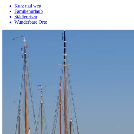
Kurz mal weg
Familienurlaub
Städtereisen
Wunderbare Orte