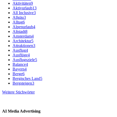
Aktivitäten
9
Aktivurlaub
13
All Inclusive
3
Allgäu
3
Alltag
6
Alpenurlaub
4
Altstadt
8
Amsterdam
4
Architektur
5
Attraktionen
3
Ausflug
4
Ausflüge
4
Ausflugsziele
5
Balance
4
Bayern
4
Berge
6
Bergisches Land
5
Bergsteigen
3
Weitere Stichwörter
AI Media Advertising