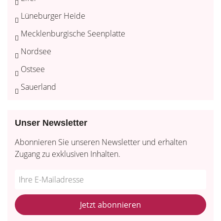
Lüneburger Heide
Mecklenburgische Seenplatte
Nordsee
Ostsee
Sauerland
Unser Newsletter
Abonnieren Sie unseren Newsletter und erhalten
Zugang zu exklusiven Inhalten.
Do
*Ihre
not
E-
fill
Mailadresse:
Jetzt abonnieren
this