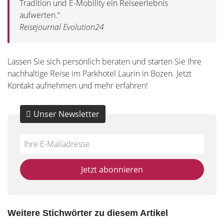
Tradition und E-Mobility ein Reiseerlebnis
aufwerten.“
Reisejournal Evolution24
Lassen Sie sich persönlich beraten und starten Sie Ihre
nachhaltige Reise im Parkhotel Laurin in Bozen. Jetzt
Kontakt aufnehmen und mehr erfahren!
Unser Newsletter
Do
*Ihre
not
E-
fill
Mailadresse:
Jetzt abonnieren
this
field
Weitere Stichwörter zu diesem Artikel