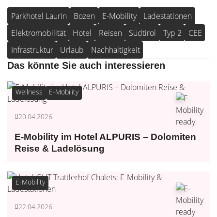
Parkhotel Laurin
Bozen
E-Mobility
Ladestationen
Elektromobilität
Hotel
Reisen
Südtirol
Typ 2
CEE
Infrastruktur
Urlaub
Nachhaltigkeit
Das könnte Sie auch interessieren
Wellness
E-Mobility
20.04.2026
E-Mobility im Hotel ALPURIS – Dolomiten
Reise & Ladelösung
E-Mobility
22.04.2026