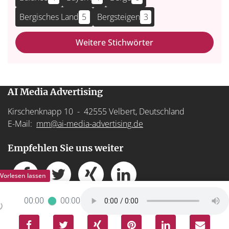
Bergisches Land
5
Bergsteigen
3
Weitere Stichwörter
AI Media Advertising
Kirschenknapp 10 - 42555 Velbert, Deutschland
E-Mail:
mm@ai-media-advertising.de
Empfehlen Sie uns weiter
00:00
00:00
Impressum
-
Datenschutz