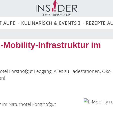
T AUF
KULINARISCH & EVENTS
REZEPTE A
Wellness
Camping
Mobility-Infrastruktur im
otel Forsthofgut Leogang. Alles zu Ladestationen, Öko-
en!
Musicals
Norden