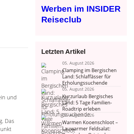
Werben im INSIDER
Reiseclub
Letzten Artikel
05. August 2026
Clamping im Bergischen
Land: Schlaffässer für
Erholungssuchende
05. August 2026
Kurzurlaub Bergisches
ein und
Land: 5 Tage Familien-
Roadtrip erleben
05. August 2026
g. Das
Warmen Kooenschloot –
punkt
Lauwarmer Feldsalat: