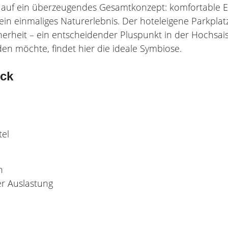
t auf ein überzeugendes Gesamtkonzept: komfortable E
 ein einmaliges Naturerlebnis. Der hoteleigene Parkplat
herheit – ein entscheidender Pluspunkt in der Hochsai
en möchte, findet hier die ideale Symbiose.
ick
tel
h
r Auslastung