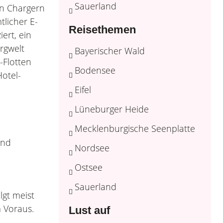
Sauerland
on Chargern
licher E-
Reisethemen
ert, ein
rgwelt
Bayerischer Wald
-Flotten
Bodensee
Hotel-
Eifel
Lüneburger Heide
Mecklenburgische Seenplatte
ind
Nordsee
Ostsee
Sauerland
lgt meist
m Voraus.
Lust auf