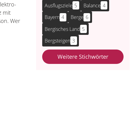
lektro-
Ausflugsziele
5
Balance
4
z mit
Bayern
4
Berge
6
son. Wer
Bergisches Land
5
Bergsteigen
3
Weitere Stichwörter