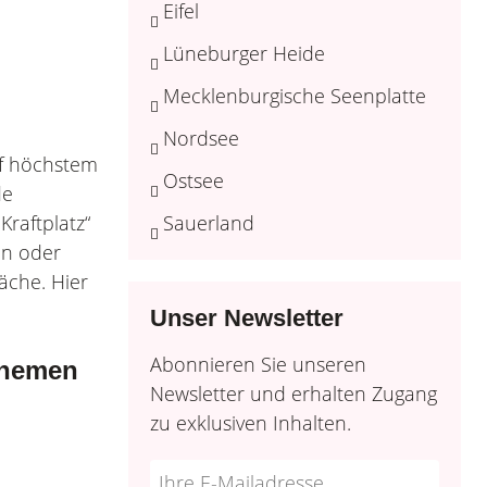
Eifel
Lüneburger Heide
Mecklenburgische Seenplatte
Nordsee
uf höchstem
Ostsee
de
raftplatz“
Sauerland
en oder
äche. Hier
Unser Newsletter
Abonnieren Sie unseren
Themen
Newsletter und erhalten Zugang
zu exklusiven Inhalten.
Do
*Ihre