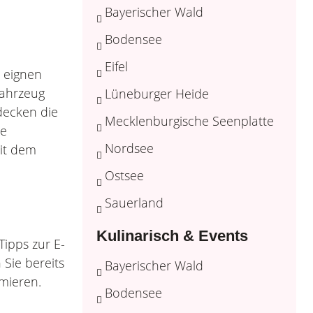
Bayerischer Wald
Bodensee
Eifel
r eignen
Fahrzeug
Lüneburger Heide
decken die
Mecklenburgische Seenplatte
he
Nordsee
mit dem
Ostsee
Sauerland
Kulinarisch & Events
ipps zur E-
Sie bereits
Bayerischer Wald
rmieren.
Bodensee