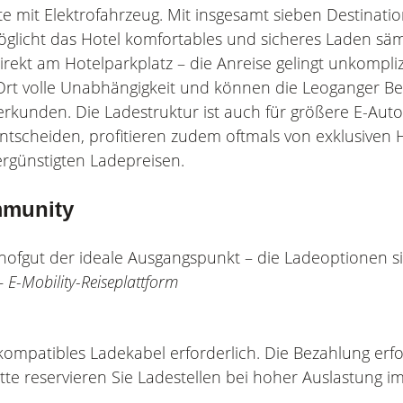
e mit Elektrofahrzeug. Mit insgesamt sieben Destinati
licht das Hotel komfortables und sicheres Laden sämt
rekt am Hotelparkplatz – die Anreise gelingt unkomplizi
r Ort volle Unabhängigkeit und können die Leoganger Be
erkunden. Die Ladestruktur ist auch für größere E-Auto
 entscheiden, profitieren zudem oftmals von exklusiven 
ergünstigten Ladepreisen.
mmunity
sthofgut der ideale Ausgangspunkt – die Ladeoptionen s
 E-Mobility-Reiseplattform
 kompatibles Ladekabel erforderlich. Die Bezahlung erfo
te reservieren Sie Ladestellen bei hoher Auslastung i