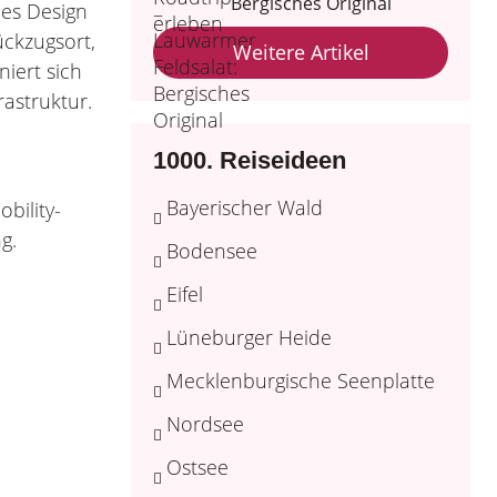
Bergisches Original
nes Design
ückzugsort,
Weitere Artikel
niert sich
astruktur.
1000. Reiseideen
Bayerischer Wald
bility-
g.
Bodensee
Eifel
Lüneburger Heide
Mecklenburgische Seenplatte
Nordsee
Ostsee