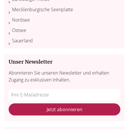
Mecklenburgische Seenplatte
Nordsee
Ostsee
Sauerland
Unser Newsletter
Abonnieren Sie unseren Newsletter und erhalten
Zugang zu exklusiven Inhalten.
Do
*Ihre
not
E-
fill
Mailadresse:
Jetzt abonnieren
this
field