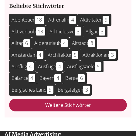
Beliebte Stichwörter
Abenteuer
18
Adrenalin
4
Aktivitäten
9
Aktivurlaub
13
All Inclusive
3
Allgäu
3
Alltag
6
Alpenurlaub
4
Altstadt
8
Amsterdam
4
Architektur
5
Attraktionen
3
Ausflug
4
Ausflüge
4
Ausflugsziele
5
Balance
4
Bayern
4
Berge
6
Bergisches Land
5
Bergsteigen
3
Weitere Stichwörter
AI Media Advertising